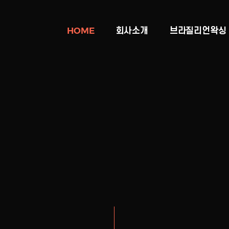
HOME
회사소개
브라질리언왁싱