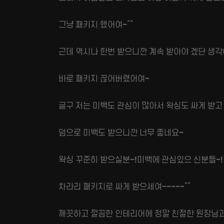
그냥 패키지 했어여~^^
근데 역시나 한번 받으니깐 계속 받아야 겠단 생각
바로 패키지 끊어버렸어여~
글구 저는 미백도 관심이 많아서 왁싱도 싸게 받고
덤으로 미백도 받으니깐 너무 좋네요~
왁싱 꾸준히 받으실분~!미백에 관심있으 신분들~!
차라리 패키지로 싸게 받으세여~~~~~^^
깨끗하고 깔끔한 인테리어에 정말 친절한 원장님