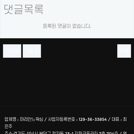
댓글목록
등록된 댓글이 없습니다.
이전글
다음글
목록
업체명 : 마리안느왁싱 / 사업자등록번호 : 129-36-33854 / 대표 : 최
은주
주소:경기도 성남시 분당구 정자동 23-1 지파크프라자 7층 704호 / 연