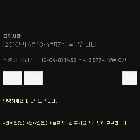
공지사항
[2016년] 4월10~4월17일 휴무합니다.
작성자
마리안느
16-04-01 14:52
조회
2,577회
댓글
0건
이전글
다음글
목록
본문
안녕하세요. 마리안느 입니다.
4월10일(일)~4월17일(일) 여름휴가대신 휴가를 가게 되어 휴무합니다.